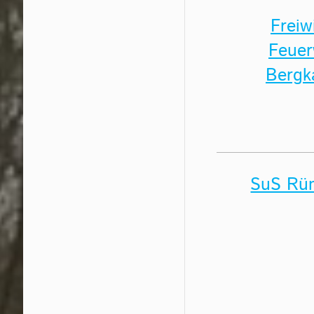
Freiwi
Feuer
Berg
SuS Rü